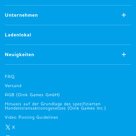
Analoge Spiele
Jetzt verfügbares Merchandising
Unternehmen
Digitale Spiele
Alle Produkte
Anstecknadeln
Konzept
Ladenlokal
Verschiedenes
Oink Games
Kleidung
Frühere Arbeiten
Neuigkeiten
Bücher
Wichtige Auszeichnungen und
Publikationsauszeichnungen
Alle Neuigkeiten
Unternehmen
FAQ
info_de
Versand
AGB (Oink Games GmbH)
Hinweis auf der Grundlage des spezifizierten
Handelstransaktionsgesetzes (Oink Games Inc.)
Video Posting Guidelines
X