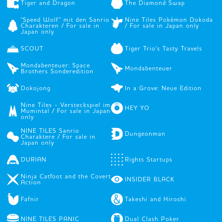
Tiger and Dragon
The Diamond Swap
"Speed Wolf" mit den Sanrio
Nine Tiles Pokémon Dokoda
Charakteren / For sale in
/ For sale in Japan only
Japan only
SCOUT
Tiger Trio's Tasty Travels
Mondabenteuer: Space
Mondabenteuer
Brothers Sonderedition
Dokojong
In a Grove: Neue Edition
Nine Tiles - Versteckspiel im
HEY YO
Mumintal / For sale in Japan
only
NINE TILES Sanrio
Dungeonman
Charaktere / For sale in
Japan only
DURIAN
Rights Startups
Ninja Catfoot and the Covert
INSIDER BLACK
Action
Fafnir
Takeshi and Hiroshi
NINE TILES PANIC
Dual Clash Poker