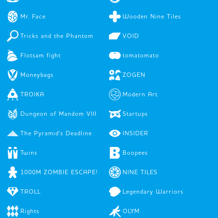
Mr. Face
Wooden Nine Tiles
Tricks and the Phantom
VOID
Flotsam fight
tomatomato
Moneybags
ZOGEN
TROIKA
Modern Art
Dungeon of Mandom VIII
Startups
The Pyramid's Deadline
INSIDER
Twins
Boopees
1000M ZOMBIE ESCAPE!
NINE TILES
TROLL
Legendary Warriors
Rights
OLYM