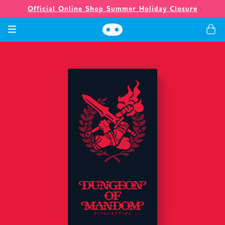
Official Online Shop Summer Holiday Closure
Spiele
Merchandising
Unternehmen
Ladenlokal
Neuigkeiten