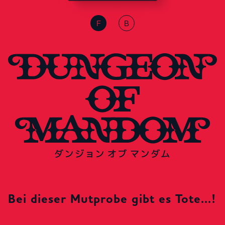
F
B
JP
EN
DE
Bei dieser Mutprobe gibt es Tote...!