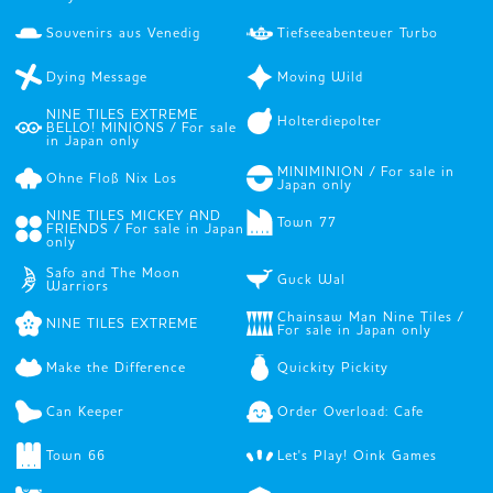
Souvenirs aus Venedig
Tiefseeabenteuer Turbo
Dying Message
Moving Wild
NINE TILES EXTREME
Holterdiepolter
BELLO! MINIONS / For sale
in Japan only
MINIMINION / For sale in
Ohne Floß Nix Los
Japan only
NINE TILES MICKEY AND
Town 77
FRIENDS / For sale in Japan
only
Safo and The Moon
Guck Wal
Warriors
Chainsaw Man Nine Tiles /
NINE TILES EXTREME
For sale in Japan only
Make the Difference
Quickity Pickity
Can Keeper
Order Overload: Cafe
Town 66
Let's Play! Oink Games