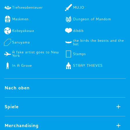
Tiefseeabenteuer
MUJO
Maskmen
Dungeon of Mandom
Kobayakawa
dibdib
the birds the beasts and the
Saruyama
bat
A fake artist goes to New
Stamps
York
In A Grove
STRAY THIEVES
Nach oben
Spiele
Jetzt verfügbare Spiele
Merchandising
Alle Spiele