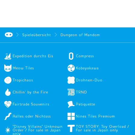
Spieleübersicht
Dungeon of Mandom
Expedition durchs Eis
Compress
Meow Tiles
Kobayakawa
Tropichaos
Drohnen-Duo
Chillin' by the Fire
TRND
Fairtrade Souvenirs
Petiquette
Aalles oder Nichtsss
Nines Tiles Premium
"Disney Villains" Unknown
TOY STORY: Toy Overload /
Order / For sale in Japan
For sale in Japan only
only