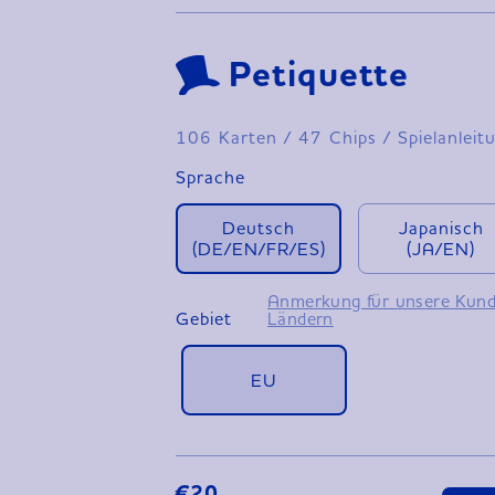
Petiquette
106 Karten / 47 Chips / Spielanlei
Sprache
Deutsch
Japanisch
(DE/EN/FR/ES)
(JA/EN)
Anmerkung für unsere Kund
Gebiet
Ländern
EU
€20