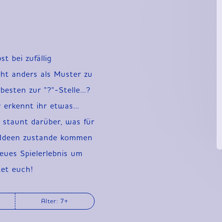
JP
EN
DE
 bei zufällig
ht anders als Muster zu
sten zur "?"-Stelle...?
r erkennt ihr etwas...
 staunt darüber, was für
 Ideen zustande kommen
eues Spielerlebnis um
et euch!
Alter: 7+