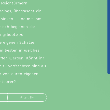
n Reichtürmern
dings, überrascht ein
JP
EN
DE
 sinken - und mit ihm
nisch beginnen die
ungsboote zu
ne eigenen Schätze
am besten in welches
ffen werden! Könnt ihr
 zu verfrachten sind als
r von euren eigenen
nteurer?
Alter: 8+