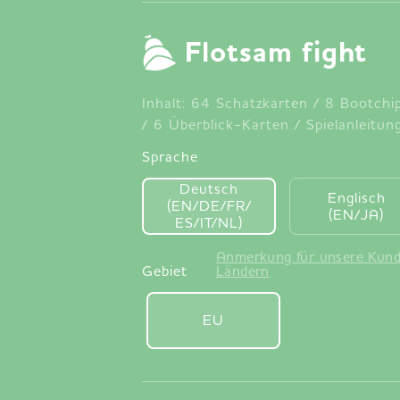
Flotsam fight
Inhalt: 64 Schatzkarten / 8 Bootch
/ 6 Überblick-Karten / Spielanleitu
Sprache
Deutsch
Englisch
(EN/DE/FR/
(EN/JA)
ES/IT/NL)
Anmerkung für unsere Kund
Gebiet
Ländern
EU