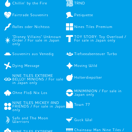
Chillin' by the Fire
TRND
Fairtrade Souvenirs
Petiquette
Aalles oder Nichtsss
Nines Tiles Premium
"Disney Villains" Unknown
TOY STORY: Toy Overload /
Order / For sale in Japan
For sale in Japan only
only
Souvenirs aus Venedig
Tiefseeabenteuer Turbo
Dying Message
Moving Wild
NINE TILES EXTREME
Holterdiepolter
BELLO! MINIONS / For sale
in Japan only
MINIMINION / For sale in
Ohne Floß Nix Los
Japan only
NINE TILES MICKEY AND
Town 77
FRIENDS / For sale in Japan
only
Safo and The Moon
Guck Wal
Warriors
Chainsaw Man Nine Tiles /
NINE TILES EXTREME