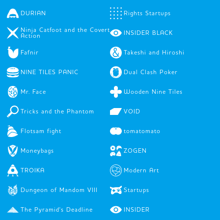
DURIAN
Rights Startups
Ninja Catfoot and the Covert
INSIDER BLACK
Action
Fafnir
Takeshi and Hiroshi
NINE TILES PANIC
Dual Clash Poker
Mr. Face
Wooden Nine Tiles
Tricks and the Phantom
VOID
Flotsam fight
tomatomato
Moneybags
ZOGEN
TROIKA
Modern Art
Dungeon of Mandom VIII
Startups
The Pyramid's Deadline
INSIDER