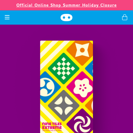
Official Online Shop Summer Holiday Closure
Spiele
Merchandising
Unternehmen
Ladenlokal
Neuigkeiten