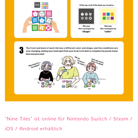
"Nine Tiles" ist online für Nintendo Switch / Steam /
iOS / Android erhältlich