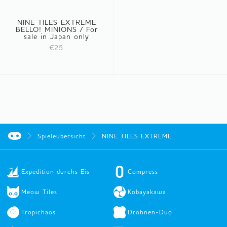
NINE TILES EXTREME
BELLO! MINIONS / For
sale in Japan only
€25
Spieleübersicht
NINE TILES EXTREME
Expedition durchs Eis
Compress
Meow Tiles
Kobayakawa
Tropichaos
Drohnen-Duo