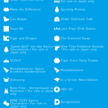
For sale in Japan only
Make the Difference
Quickity Pickity
Can Keeper
Order Overload: Cafe
Town 66
Let's Play! Oink Games
Tiger and Dragon
The Diamond Swap
"Speed Wolf" mit den Sanrio
Nine Tiles Pokémon Dokoda
Charakteren / For sale in
/ For sale in Japan only
Japan only
SCOUT
Tiger Trio's Tasty Travels
Mondabenteuer: Space
Mondabenteuer
Brothers Sonderedition
Dokojong
In a Grove: Neue Edition
Nine Tiles - Versteckspiel im
HEY YO
Mumintal / For sale in Japan
only
NINE TILES Sanrio
Dungeonman
Charaktere / For sale in
Japan only