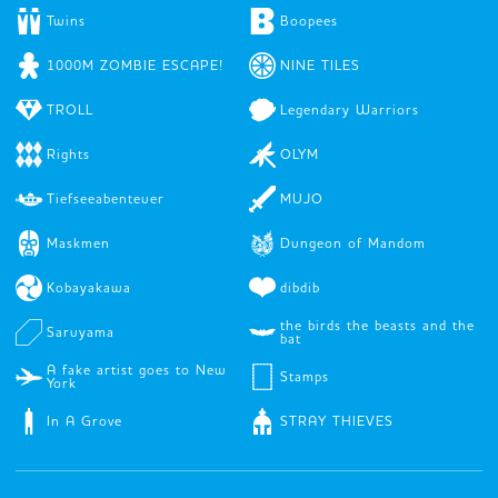
Twins
Boopees
1000M ZOMBIE ESCAPE!
NINE TILES
TROLL
Legendary Warriors
Rights
OLYM
Tiefseeabenteuer
MUJO
Maskmen
Dungeon of Mandom
Kobayakawa
dibdib
the birds the beasts and the
Saruyama
bat
A fake artist goes to New
Stamps
York
In A Grove
STRAY THIEVES