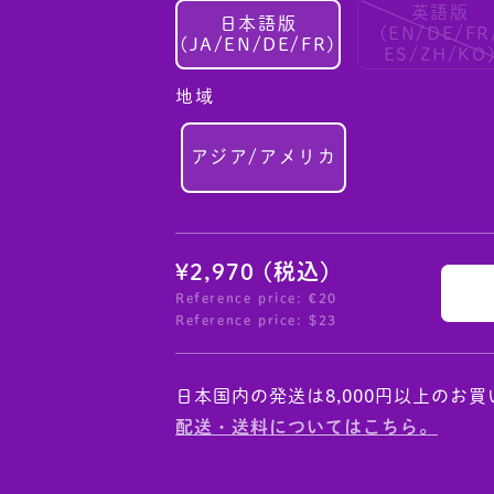
英語版
日本語版
(EN/DE/FR
(JA/EN/DE/FR)
ES/ZH/KO
地域
アジア/アメリカ
¥2,970 (税込)
Reference price: €20
Reference price: $23
配送・送料についてはこちら。