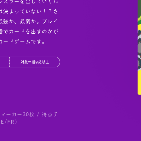
レスラーを出していくル
は決まっていない！？さ
最強か、最弱か。プレイ
JP
EN
DE
番でカードを出すのかが
カードゲームです。
分
対象年齢9歳以上
マーカー30枚 / 得点チ
E/FR)