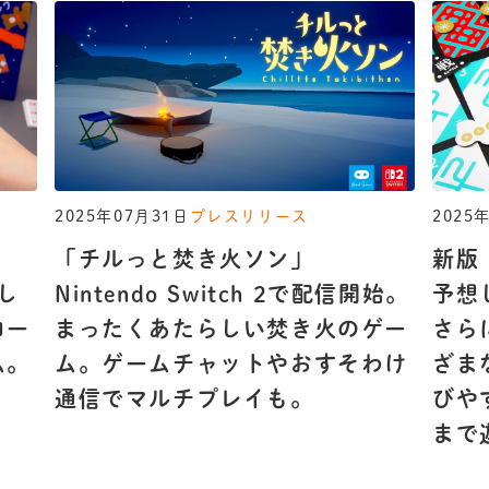
2025年07月31日
プレスリリース
2025
』
「チルっと焚き火ソン」
新版
し
Nintendo Switch 2で配信開始。
予想
ロー
まったくあたらしい焚き火のゲー
さら
ム。
ム。ゲームチャットやおすそわけ
ざま
通信でマルチプレイも。
びや
まで