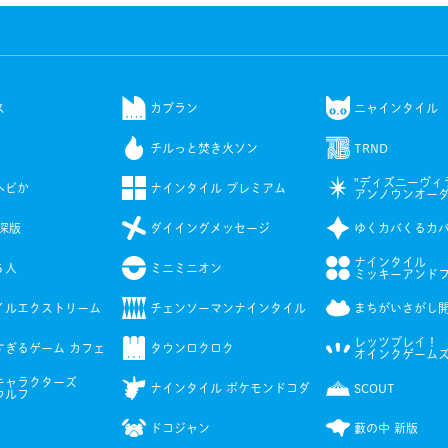
ス
カブラン
ニャインタイル
チルっと焚き火ソン
TRND
"ディズニーヴ
ヘビか
ナインタイル プレミアム
アンノウンオー
深版
ダイイングメッセージ
ゆくカバくるカ
ナインタイル
５人
ミニミニオン
ミッキーアンド
イルエクストリーム
チェンソーマンナインタイル
まちがいさがし
レッツプレイ！
すぎるゲーム カフェ
タウンロクロク
オインクゲーム
キャラクターズ
ナインタイル ポケモンドコダ
SCOUT
ウルフ
ドコジャン
藪の中 新版