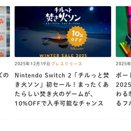
2025年12月19日
プレスリリース
2025
ズの
Nintendo Switch 2「チルっと焚
ボー
き火ソン」初セール！まったくあ
20
たらしい焚き火のゲームが、
わる
10%OFFで入手可能なチャンス
るフ