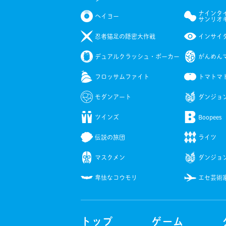
ナインタ
ヘイヨー
サンリオ
忍者猫足の隠密大作戦
インサイ
デュアルクラッシュ・ポーカー
がんめん
フロッサムファイト
トマトマ
モダンアート
ダンジョ
ツインズ
Boopees
伝説の旅団
ライツ
マスクメン
ダンジョ
卑怯なコウモリ
エセ芸術
トップ
ゲーム