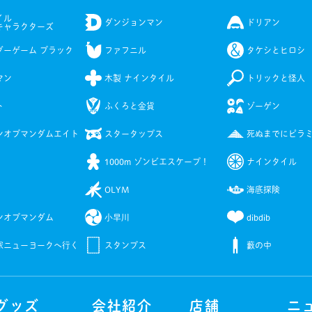
イル
ダンジョンマン
ドリアン
キャラクターズ
ダーゲーム ブラック
ファフニル
タケシとヒロシ
マン
木製 ナインタイル
トリックと怪人
ト
ふくろと金貨
ゾーゲン
ンオブマンダムエイト
スタータップス
死ぬまでにピラ
1000m ゾンビエスケープ！
ナインタイル
OLYM
海底探険
ンオブマンダム
小早川
dibdib
家ニューヨークへ行く
スタンプス
藪の中
グッズ
会社紹介
店舗
ニ