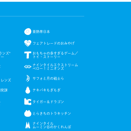
亜熱帯日本
フェアトレードのおみやげ
ィランズ"
おもちゃの多すぎるゲーム／
ダー
トイ・⁠ストーリー
ナインタイルエクストリーム
バ
ベロー！ミニオンズ
サフォと月の戦士ら
フレンズ
開発課
テキパキもぎもぎ
タイガー＆ドラゴン
ズ
とらきちのトラキッチン
ナインタイル
ムーミン谷のかくれんぼ