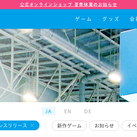
公式オンラインショップ 夏季休業のお知らせ
ゲーム
グッズ
会
ゲーム
グッズ
会社紹介
店舗
JA
EN
DE
レスリリース
新作ゲーム
お知らせ
イベ
ニュース