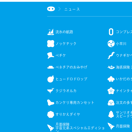
ニュース
流氷の航路
コンプレ
ノッケテック
小早川
ペチケ
ウナギか
ベネチアのおみやげ
海底探険 
ヒュードロドロップ
いかだの
クジラオルカ
ナインタ
カンケリ専用カンセット
注文の多
サンリオ
すりかえダイヤ
スピード
月面探険
月面探険
宇宙兄弟スペシャルエディショ
ン