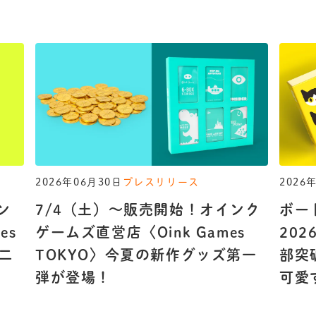
JP
EN
DE
2026年06月30日
プレスリリース
2026
ン
7/4（土）〜販売開始！オインク
ボー
es
ゲームズ直営店〈Oink Games
20
二
TOKYO〉今夏の新作グッズ第一
部突
弾が登場！
可愛