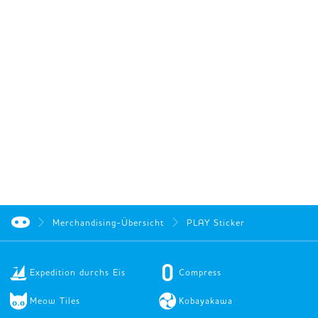
Merchandising-Übersicht
PLAY Sticker
Expedition durchs Eis
Compress
Meow Tiles
Kobayakawa