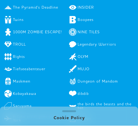
The Pyramid's Deadline
INSIDER
Twins
Boopees
1000M ZOMBIE ESCAPE!
NINE TILES
TROLL
Legendary Warriors
Rights
OLYM
Tiefseeabenteuer
MUJO
Maskmen
Dungeon of Mandom
Kobayakawa
dibdib
the birds the beasts and the
Saruyama
bat
A fake artist goes to New
Cookie Policy
Stamps
York
In A Grove
STRAY THIEVES