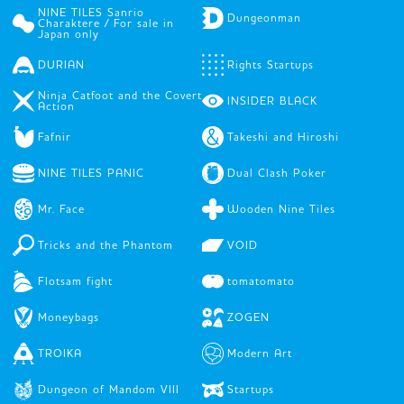
NINE TILES Sanrio
Dungeonman
Charaktere / For sale in
Japan only
DURIAN
Rights Startups
Ninja Catfoot and the Covert
INSIDER BLACK
Action
Fafnir
Takeshi and Hiroshi
NINE TILES PANIC
Dual Clash Poker
Mr. Face
Wooden Nine Tiles
Tricks and the Phantom
VOID
Flotsam fight
tomatomato
Moneybags
ZOGEN
TROIKA
Modern Art
Dungeon of Mandom VIII
Startups