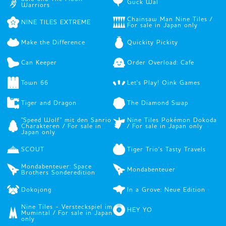
Guck Wal
Warriors
Chainsaw Man Nine Tiles /
NINE TILES EXTREME
For sale in Japan only
Make the Difference
Quickity Pickity
Can Keeper
Order Overload: Cafe
Town 66
Let's Play! Oink Games
Tiger and Dragon
The Diamond Swap
"Speed Wolf" mit den Sanrio
Nine Tiles Pokémon Dokoda
Charakteren / For sale in
/ For sale in Japan only
Japan only
SCOUT
Tiger Trio's Tasty Travels
Mondabenteuer: Space
Mondabenteuer
Brothers Sonderedition
Dokojong
In a Grove: Neue Edition
Nine Tiles - Versteckspiel im
HEY YO
Mumintal / For sale in Japan
only