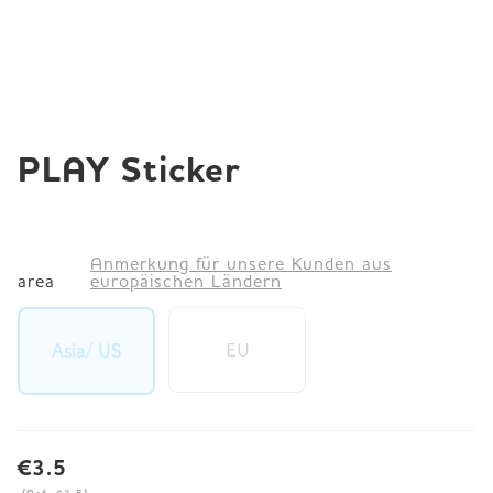
JP
EN
DE
PLAY Sticker
Anmerkung für unsere Kunden aus
area
europäischen Ländern
EU
Asia/ US
€3.5