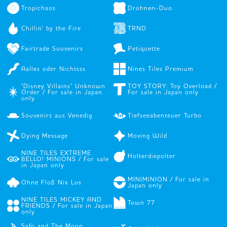
Tropichaos
Drohnen-Duo
Chillin' by the Fire
TRND
Fairtrade Souvenirs
Petiquette
Aalles oder Nichtsss
Nines Tiles Premium
"Disney Villains" Unknown
TOY STORY: Toy Overload /
Order / For sale in Japan
For sale in Japan only
only
Souvenirs aus Venedig
Tiefseeabenteuer Turbo
Dying Message
Moving Wild
NINE TILES EXTREME
Holterdiepolter
BELLO! MINIONS / For sale
in Japan only
MINIMINION / For sale in
Ohne Floß Nix Los
Japan only
NINE TILES MICKEY AND
Town 77
FRIENDS / For sale in Japan
only
Safo and The Moon