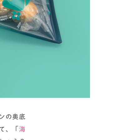
ンの奥底
て、「
海