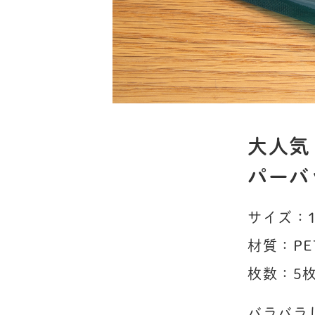
大人気
パーバ
サイズ：15
材質：PET
枚数：5
バラバラ