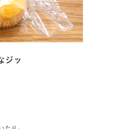
なジッ
たり。
