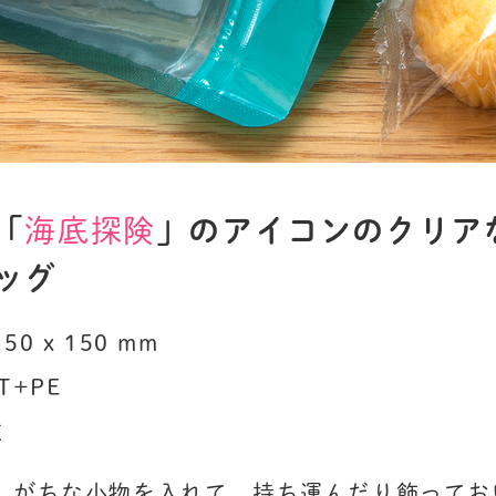
「
海底探険
」のアイコンのクリア
ッグ
0 x 150 mm

+PE

枚
しがちな小物を入れて、持ち運んだり飾っておい