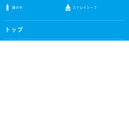
藪の中
ストレイシーフ
トップ
ゲーム
販売中のゲーム
グッズ
すべてのゲーム
ボードゲーム
販売中のグッズ
会社紹介
ビデオゲーム
すべてのグッズ
ピンバッジ
コンセプト
店舗
雑貨
制作ゲーム
服
実績
ニュース
本
受賞歴・メディア掲載