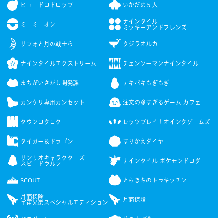
ヒュードロドロップ
いかだの５人
ナインタイル
ミニミニオン
ミッキーアンドフレンズ
サフォと月の戦士ら
クジラオルカ
ナインタイルエクストリーム
チェンソーマンナインタイル
まちがいさがし開発課
テキパキもぎもぎ
カンケリ専用カンセット
注文の多すぎるゲーム カフェ
タウンロクロク
レッツプレイ！オインクゲームズ
タイガー＆ドラゴン
すりかえダイヤ
サンリオキャラクターズ
ナインタイル ポケモンドコダ
スピードウルフ
SCOUT
とらきちのトラキッチン
月面探険
月面探険
宇宙兄弟スペシャルエディション