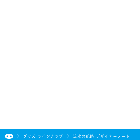
グッズ ラインナップ
流氷の航路 デザイナーノート