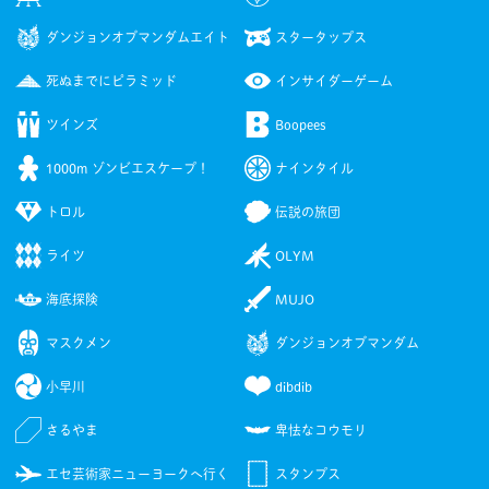
ダンジョンオブマンダムエイト
スタータップス
死ぬまでにピラミッド
インサイダーゲーム
ツインズ
Boopees
1000m ゾンビエスケープ！
ナインタイル
トロル
伝説の旅団
ライツ
OLYM
海底探険
MUJO
マスクメン
ダンジョンオブマンダム
小早川
dibdib
さるやま
卑怯なコウモリ
エセ芸術家ニューヨークへ行く
スタンプス