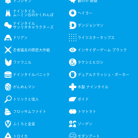
ドコジャン
藪の中 新版
ナインタイル
ヘイヨー
ムーミン谷のかくれんぼ
ナインタイル
ダンジョンマン
サンリオキャラクターズ
ドリアン
ライツスタータップス
忍者猫足の隠密大作戦
インサイダーゲーム ブラック
ファフニル
タケシとヒロシ
ナインタイルパニック
デュアルクラッシュ・ポーカー
がんめんマン
木製 ナインタイル
トリックと怪人
ボイド
フロッサムファイト
トマトマト
ふくろと金貨
ゾーゲン
トロイカ
モダンアート