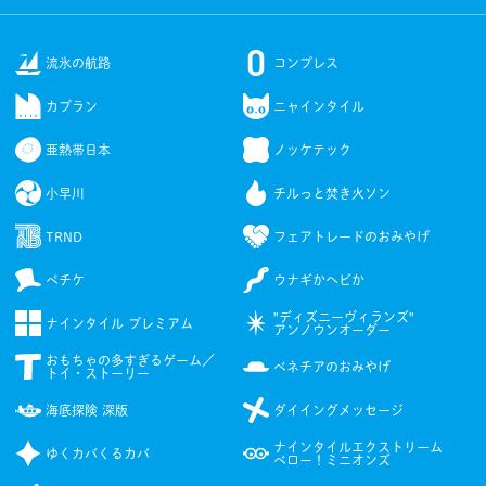
流氷の航路
コンプレス
カブラン
ニャインタイル
亜熱帯日本
ノッケテック
小早川
チルっと焚き火ソン
TRND
フェアトレードのおみやげ
ペチケ
ウナギかヘビか
"ディズニーヴィランズ"
ナインタイル プレミアム
アンノウンオーダー
おもちゃの多すぎるゲーム／
ベネチアのおみやげ
トイ・⁠ストーリー
海底探険 深版
ダイイングメッセージ
ナインタイルエクストリーム
ゆくカバくるカバ
ベロー！ミニオンズ