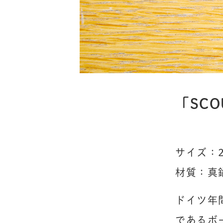
「SC
サイズ：2
材質：真
ドイツ年間
であるボ