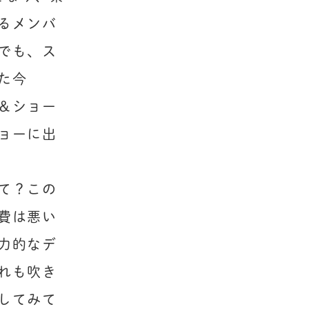
るメンバ
でも、ス
た今
＆ショー
ョーに出
て？この
費は悪い
力的なデ
れも吹き
してみて