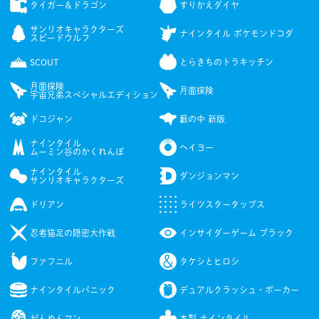
タイガー＆ドラゴン
すりかえダイヤ
サンリオキャラクターズ
ナインタイル ポケモンドコダ
スピードウルフ
SCOUT
とらきちのトラキッチン
月面探険
月面探険
宇宙兄弟スペシャルエディション
ドコジャン
藪の中 新版
ナインタイル
ヘイヨー
ムーミン谷のかくれんぼ
ナインタイル
ダンジョンマン
サンリオキャラクターズ
ドリアン
ライツスタータップス
忍者猫足の隠密大作戦
インサイダーゲーム ブラック
ファフニル
タケシとヒロシ
ナインタイルパニック
デュアルクラッシュ・ポーカー
がんめんマン
木製 ナインタイル