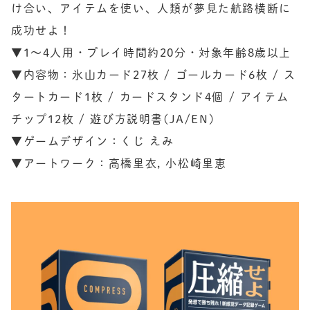
け合い、アイテムを使い、人類が夢見た航路横断に
成功せよ！

▼1〜4人用・プレイ時間約20分・対象年齢8歳以上

▼内容物：氷山カード27枚 / ゴールカード6枚 / ス
タートカード1枚 / カードスタンド4個 / アイテム
チップ12枚 / 遊び方説明書(JA/EN)

▼ゲームデザイン：くじ えみ

▼アートワーク：高橋里衣, 小松崎里恵