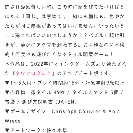
許されぬ気難しい町。この町に家を建てたければと
にかく「同じ」は禁物です。縦にも横にも、色やか
たちが同じ屋根があってはいけません。いったいど
こに建てればいいのでしょうか！？パズルと駆け引
きが、静かにアタマを刺激する。お手軽なのに本格
的！何度でも遊びたくなるタイル配置ゲーム！

本作品は、2022年にオインクゲームズより発売され
た『
タウンロクロク
』のアップデート版です。

▼1〜5人用・プレイ時間約15分・対象年齢9歳以上

▼内容物：家タイル 49枚 / タイルスタンド 5個 / 
布袋 / 遊び方説明書 (JA/EN)

▼ゲームデザイン：Christoph Cantzler & Anja 
Wrede

▼アートワーク：佐々木隼