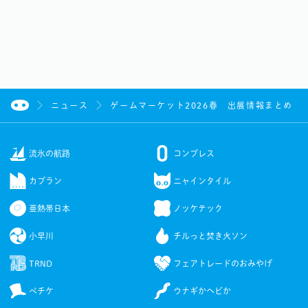
ニュース
ゲームマーケット2026春 出展情報まとめ
流氷の航路
コンプレス
カブラン
ニャインタイル
亜熱帯日本
ノッケテック
小早川
チルっと焚き火ソン
TRND
フェアトレードのおみやげ
ペチケ
ウナギかヘビか