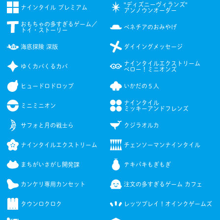
"ディズニーヴィランズ"
ナインタイル プレミアム
アンノウンオーダー
おもちゃの多すぎるゲーム／
ベネチアのおみやげ
トイ・⁠ストーリー
海底探険 深版
ダイイングメッセージ
ナインタイルエクストリーム
ゆくカバくるカバ
ベロー！ミニオンズ
ヒュードロドロップ
いかだの５人
ナインタイル
ミニミニオン
ミッキーアンドフレンズ
サフォと月の戦士ら
クジラオルカ
ナインタイルエクストリーム
チェンソーマンナインタイル
まちがいさがし開発課
テキパキもぎもぎ
カンケリ専用カンセット
注文の多すぎるゲーム カフェ
タウンロクロク
レッツプレイ！オインクゲームズ