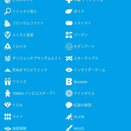
トリックと怪人
ボイド
フロッサムファイト
トマトマト
ふくろと金貨
ゾーゲン
トロイカ
モダンアート
ダンジョンオブマンダムエイト
スタータップス
死ぬまでにピラミッド
インサイダーゲーム
ツインズ
Boopees
1000m ゾンビエスケープ！
ナインタイル
トロル
伝説の旅団
ライツ
OLYM
海底探険
MUJO